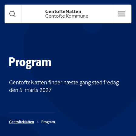
Gå til hoved indhold
GentofteNatten
Gentofte Kommune
Program
GentofteNatten finder næste gang sted fredag
den 5. marts 2027
GentofteNatten
Program