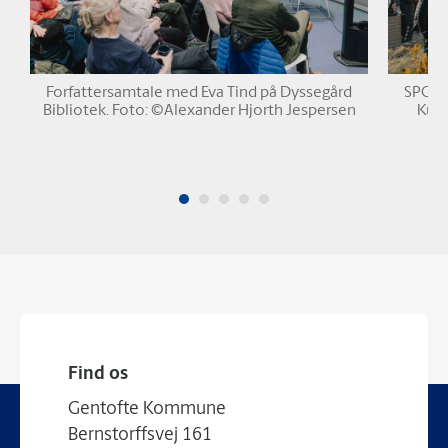
Forfattersamtale med Eva Tind på Dyssegård
SPOR –
Bibliotek. Foto: ©Alexander Hjorth Jespersen
Kult
Find os
Gentofte Kommune
Bernstorffsvej 161