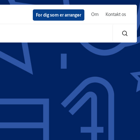
Om
Kontakt os
For dig som er arrangør