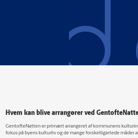
Hvem kan blive arrangører ved GentofteNatt
GentofteNatten er primært arrangeret af kommunens kulturins
fokus på byens kulturliv og de mange forskelligartede måder 