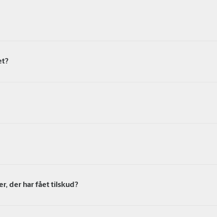
et?
r, der har fået tilskud?