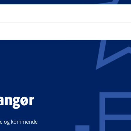
rangør
 nye og kommende